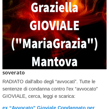
soverato
RADIATO dall’albo degli “avvocati”. Tutte le
sentenze di condanna contro l’ex “avvocato”
GIOVIALE, cerca, leggi e scarica:
ex “Avvocato” Gioviale Condannato per